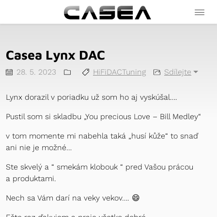
Casea Lynx DAC
28. 5. 2023
HiFi
DAC
Tuning
Sdílejte
Datum
Rubriky
Štítky
příspěvku
Lynx dorazil v poriadku už som ho aj vyskúšal….
Pustil som si skladbu „You precious Love – Bill Medley“
v tom momente mi nabehla taká „husí kůže“ to snaď
ani nie je možné…
Ste skvelý a “ smekám klobouk “ pred Vašou prácou
a produktami.
Nech sa Vám darí na veky vekov…. 😄