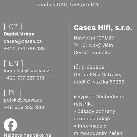
moduly DAC, USB pro DIY.
[ CZ ]
Casea Hifi, s.r.o.
Daniel Vrána
Nábřežní 1071/23
casea@casea.cz
74 101 Nový Jičín
+420 774 799 138
Česká republika
[ EN ]
IČ: 01626809
inenglish@casea.cz
OR na KS v Ostravě,
+420 737 227 018
oddíl C, vložka 56286
[ PL ]
»
Výpis z Obchodního
polski@casea.cz
rejstříku
+48 609 933 983
»
Zásady ochrany
osobních údajů
»
Informace o
mimosoudním řešení
Najdete nás také na