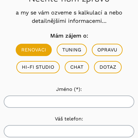
a my se vám ozveme s kalkulací a nebo
detailnějšími informacemi...
Mám zájem o:
RENOVACI
TUNING
OPRAVU
HI-FI STUDIO
CHAT
DOTAZ
Jméno (*):
Váš telefon: