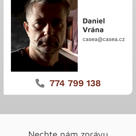
Daniel
Vrána
casea@casea.cz
774 799 138
Nechte nám zprávu